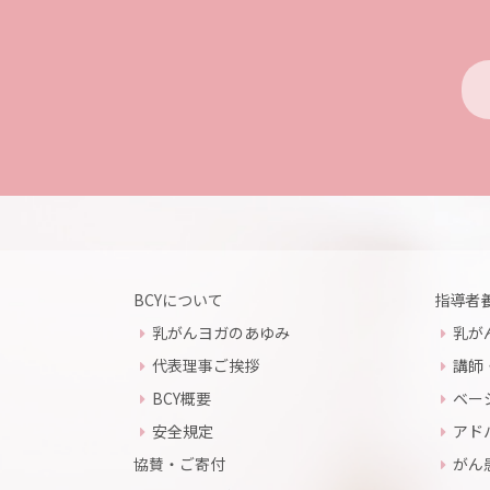
BCYについて
指導者
乳がんヨガのあゆみ
乳が
代表理事ご挨拶
講師
BCY概要
ベー
安全規定
アド
協賛・ご寄付
がん