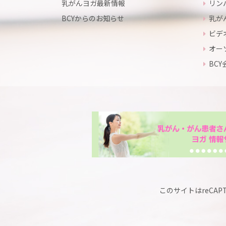
乳がんヨガ最新情報
リン
BCYからのお知らせ
乳が
ビデ
オー
BC
このサイトはreCAP