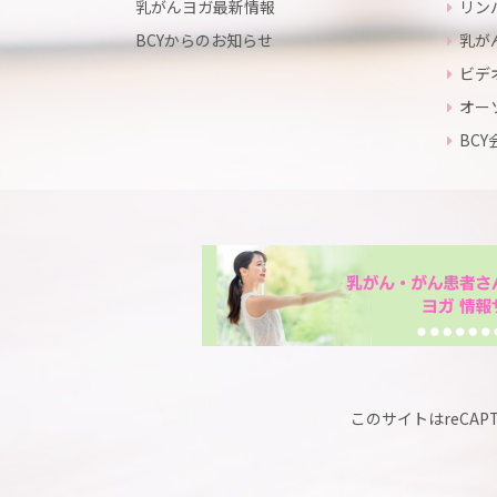
乳がんヨガ最新情報
リン
BCYからのお知らせ
乳が
ビデ
オー
BC
このサイトはreCAP