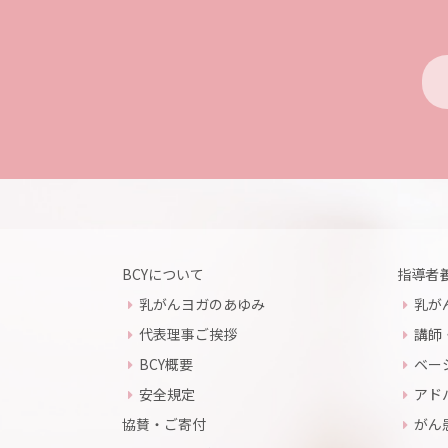
BCYについて
指導者
乳がんヨガのあゆみ
乳が
代表理事ご挨拶
講師
BCY概要
ベー
安全規定
アド
協賛・ご寄付
がん