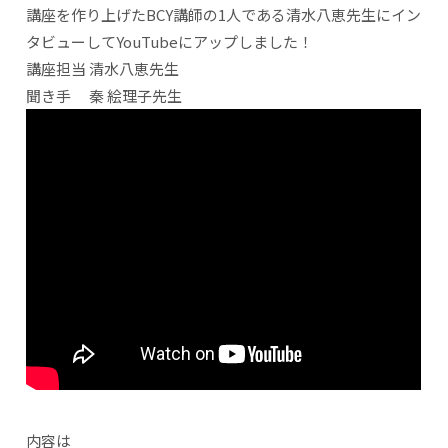
講座を作り上げたBCY講師の1人である清水八恵先生にイン
タビューしてYouTubeにアップしました！
講座担当 清水八恵先生
聞き手 秦 絵理子先生
内容は