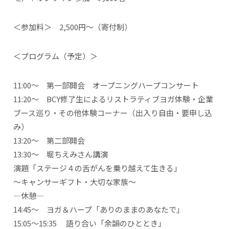
＜参加料＞ 2,500円～（寄付制）
＜プログラム（予定）＞
11:00～ 第一部開会 オープニングハープコンサート
11:20～ BCY修了生によるリストラティブヨガ体験・企業
ブース巡り・その他体験コーナー（出入り自由・要申し込
み）
13:20～ 第二部開会
13:30～ 堀ちえみさん講演
演題「ステージ４の舌がんを乗り越えて生きる」
～キャンサーギフト・大切な家族～
―休憩―
14:45～ ヨガ＆ハープ「ありのままのあなたで」
15:05～15:35 語り合い「余韻のひととき」