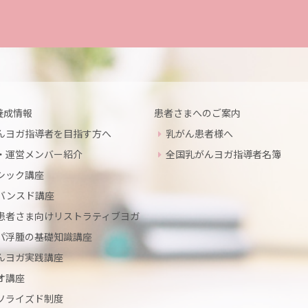
養成情報
患者さまへのご案内
んヨガ指導者を目指す方へ
乳がん患者様へ
・運営メンバー紹介
全国乳がんヨガ指導者名簿
シック講座
バンスド講座
患者さま向けリストラティブヨガ
パ浮腫の基礎知識講座
んヨガ実践講座
オ講座
ソライズド制度