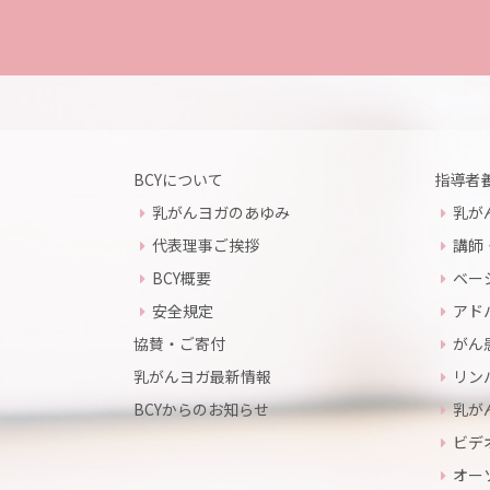
BCYについて
指導者
乳がんヨガのあゆみ
乳が
代表理事ご挨拶
講師
BCY概要
ベー
安全規定
アド
協賛・ご寄付
がん
乳がんヨガ最新情報
リン
BCYからのお知らせ
乳が
ビデ
オー